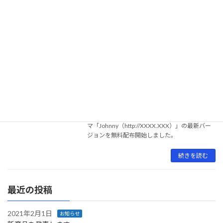
ますので、今後ともよろしくお願いいたしま
す。
続きを読む
Johnny 5.0 を販売開始いたしました。
お知らせ
2020年9月11日
インターネット広告事業を行う、株式会社サン
プル（本社・愛知県あま市、代表取締役・山田
じょに次郎）は、本日、無料でウェブサイトを
作成出来るビジネス向け高機能WordPressテー
マ「Johnny（http://XXXX.XXX）」の最新バー
ジョンを無料配布開始しました。
続きを読む
最近の投稿
2021年2月1日
お知らせ