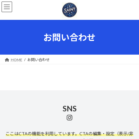
コ
ナ
ン
ビ
テ
ゲ
ン
ー
ツ
シ
へ
ョ
お問い合わせ
ス
ン
キ
に
ッ
移
プ
動
HOME
お問い合わせ
SNS
Instagram
ここはCTAの機能を利用しています。CTAの編集・設定（表示/非